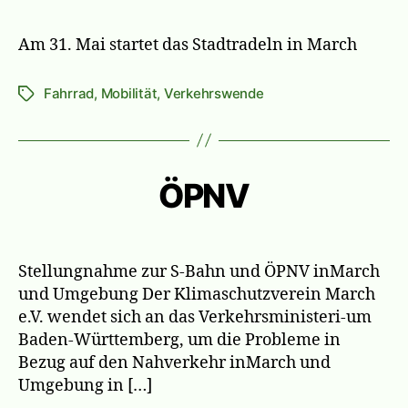
mit
beim
Am 31. Mai startet das Stadtradeln in March
Stadtradeln!
Fahrrad
,
Mobilität
,
Verkehrswende
Schlagwörter
ÖPNV
Stellungnahme zur S-Bahn und ÖPNV inMarch
und Umgebung Der Klimaschutzverein March
e.V. wendet sich an das Verkehrsministeri-um
Baden-Württemberg, um die Probleme in
Bezug auf den Nahverkehr inMarch und
Umgebung in […]