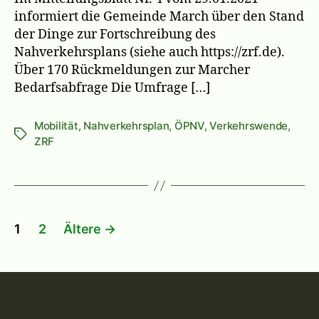
informiert die Gemeinde March über den Stand
der Dinge zur Fortschreibung des
Nahverkehrsplans (siehe auch https://zrf.de).
Über 170 Rückmeldungen zur Marcher
Bedarfsabfrage Die Umfrage […]
Mobilität
,
Nahverkehrsplan
,
ÖPNV
,
Verkehrswende
,
Schlagwörter
ZRF
Seitennummerierung
1
2
Ältere
→
der
Beiträge