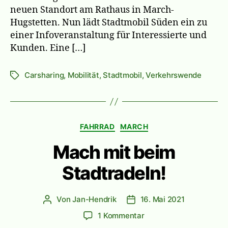
neuen Standort am Rathaus in March-
Hugstetten. Nun lädt Stadtmobil Süden ein zu
einer Infoveranstaltung für Interessierte und
Kunden. Eine […]
Carsharing
,
Mobilität
,
Stadtmobil
,
Verkehrswende
Schlagwörter
Kategorien
FAHRRAD
MARCH
Mach mit beim
Stadtradeln!
Von
Jan-Hendrik
16. Mai 2021
Beitragsautor
Veröffentlichungsdatum
zu
1 Kommentar
Mach