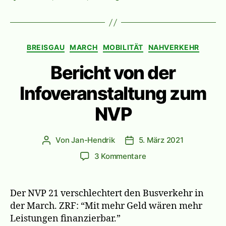
Kategorien
BREISGAU
MARCH
MOBILITÄT
NAHVERKEHR
Bericht von der
Infoveranstaltung zum
NVP
Von
Jan-Hendrik
5. März 2021
Beitragsautor
Veröffentlichungsdatum
zu
3 Kommentare
Bericht
von
der
Der NVP 21 verschlechtert den Busverkehr in
Infoveranstaltung
der March. ZRF: “Mit mehr Geld wären mehr
zum
Leistungen finanzierbar.”
NVP