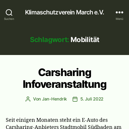
Klimaschutzverein March e.V.
Suchen
Menü
Schlagwort:
Mobilität
Carsharing
Infoveranstaltung
Von
Jan-Hendrik
5. Juli 2022
Beitragsautor
Veröffentlichungsdatum
Seit einigen Monaten steht ein E-Auto des
Carsharing-Anbieters Stadtmobil Südbaden am