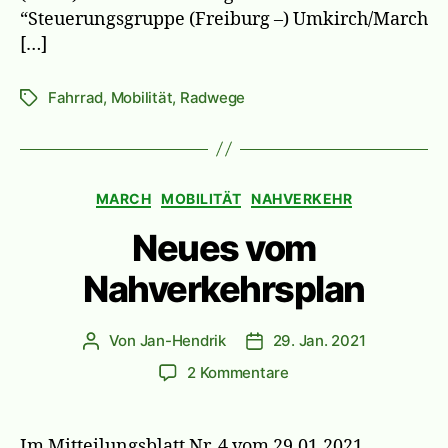
“Steuerungsgruppe (Freiburg –) Umkirch/March
[…]
Fahrrad
,
Mobilität
,
Radwege
Schlagwörter
Kategorien
MARCH
MOBILITÄT
NAHVERKEHR
Neues vom
Nahverkehrsplan
Von
Jan-Hendrik
29. Jan. 2021
Beitragsautor
Veröffentlichungsdatum
zu
2 Kommentare
Neues
vom
Nahverkehrsplan
Im Mitteilungsblatt Nr. 4 vom 29.01.2021