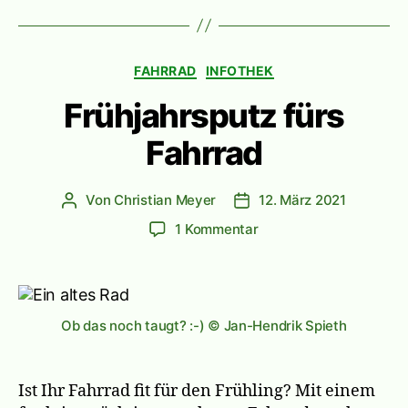
Kategorien
FAHRRAD
INFOTHEK
Frühjahrsputz fürs
Fahrrad
Von
Christian Meyer
12. März 2021
Beitragsautor
Veröffentlichungsdatum
zu
1 Kommentar
Frühjahrsputz
fürs
Fahrrad
Ob das noch taugt? :-) © Jan-Hendrik Spieth
Ist Ihr Fahrrad fit für den Frühling? Mit einem