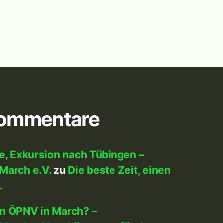
Kommentare
me, Exkursion nach Tübingen –
March e.V.
zu
Die beste Zeit, einen
…
en ÖPNV in March? –