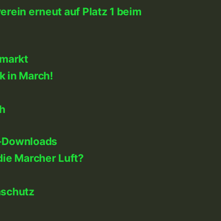
rein erneut auf Platz 1 beim
markt
k in March!
h
-Downloads
die Marcher Luft?
nschutz