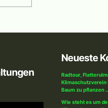
Neueste 
ltungen
Radtour, Flatterul
Klimaschutzverein 
Baum zu pflanzen 
Wie steht es um d