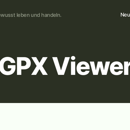
Neu
wusst leben und handeln.
GPX Viewe