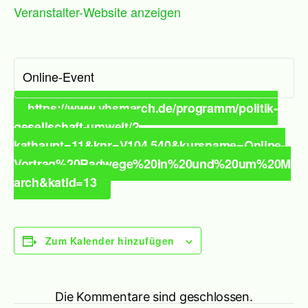
Veranstalter-Website anzeigen
Online-Event
https://www.vhsmarch.de/programm/politik-
gesellschaft-umwelt/?
kathaupt=11&knr=V104.540&kursname=Online-
Vortrag%20Radwege%20in%20und%20um%20M
arch&katid=13
Zum Kalender hinzufügen
Die Kommentare sind geschlossen.