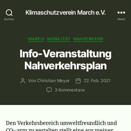
Klimaschutzverein March e.V.
Suchen
Menü
Kategorien
MARCH
MOBILITÄT
NAHVERKEHR
Info-Veranstaltung
Nahverkehrsplan
Von
Christian Meyer
22. Feb. 2021
Beitragsautor
Veröffentlichungsdatum
zu
3 Kommentare
Info-
Veranstaltung
Nahverkehrsplan
Den Verkehrsbereich umweltfreundlich und
CO
-arm zu gestalten stellt eine aus meiner