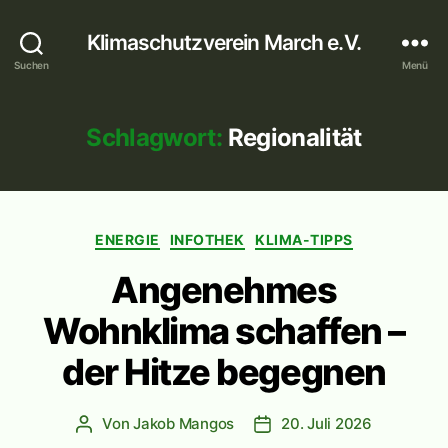
Klimaschutzverein March e.V.
Suchen
Menü
Schlagwort:
Regionalität
Kategorien
ENERGIE
INFOTHEK
KLIMA-TIPPS
Angenehmes
Wohnklima schaffen –
der Hitze begegnen
Von
Jakob Mangos
20. Juli 2026
Beitragsautor
Veröffentlichungsdatum