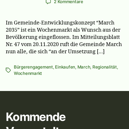
zu
2 Kommentare
Ein
Markt
für
Im Gemeinde-Entwicklungskonzept “March
die
2035” ist ein Wochenmarkt als Wunsch aus der
March
Bevölkerung eingeflossen. Im Mitteilungsblatt
Nr. 47 vom 20.11.2020 ruft die Gemeinde March
nun alle, die sich “an der Umsetzung […]
Bürgerengagement
,
Einkaufen
,
March
,
Regionalität
,
Schlagwörter
Wochenmarkt
Kommende