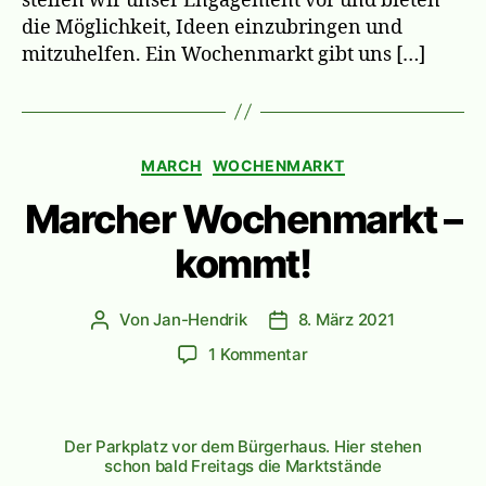
stellen wir unser Engagement vor und bieten
die Möglichkeit, Ideen einzubringen und
mitzuhelfen. Ein Wochenmarkt gibt uns […]
Kategorien
MARCH
WOCHENMARKT
Marcher Wochenmarkt –
kommt!
Von
Jan-Hendrik
8. März 2021
Beitragsautor
Veröffentlichungsdatum
zu
1 Kommentar
Marcher
Wochenmarkt
–
Der Parkplatz vor dem Bürgerhaus. Hier stehen
kommt!
schon bald Freitags die Marktstände