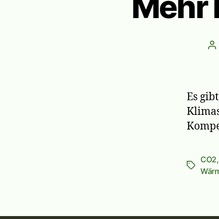
Mehr 
B
Es gib
Klimas
Kompe
CO2
Schlagwö
Wär