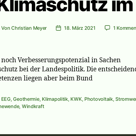
Klimaschutz im
Von
Christian Meyer
18. März 2021
1 Kommen
eitragsautor
Veröffentlichungsdatum
t noch Verbesserungspotenzial in Sachen
chutz bei der Landespolitik. Die entscheide
tenzen liegen aber beim Bund
,
EEG
,
Geothermie
,
Klimapolitik
,
KWK
,
Photovoltaik
,
Stromwe
rter
mewende
,
Windkraft