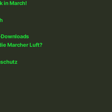
k in March!
h
-Downloads
die Marcher Luft?
nschutz