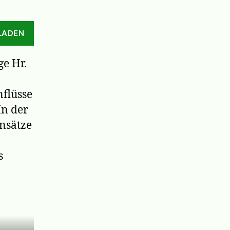
LADEN
e Hr.
nflüsse
In der
nsätze
s