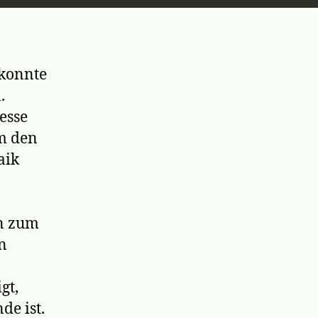
 konnte
.
esse
um den
aik
en zum
n
gt,
de ist.