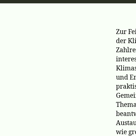
Zur Fe
der Kl
Zahlre
intere
Klimas
und En
prakti
Gemein
Thema 
beantw
Austau
wie gr