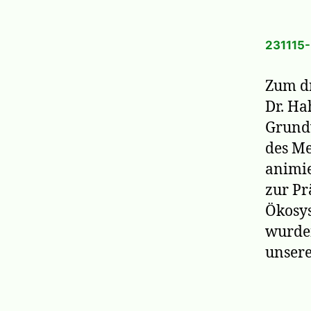
231115-
Zum dr
Dr. Ha
Grundw
des Me
animie
zur Pr
Ökosys
wurden
unsere