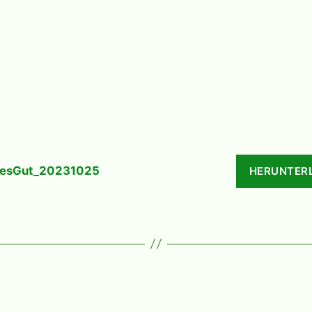
resGut_20231025
HERUNTER