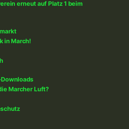
rein erneut auf Platz 1 beim
markt
k in March!
h
-Downloads
die Marcher Luft?
nschutz