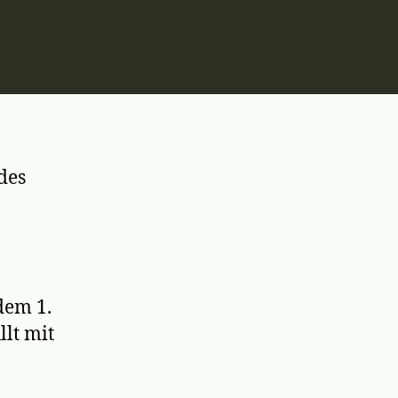
m
des
dem 1.
llt mit