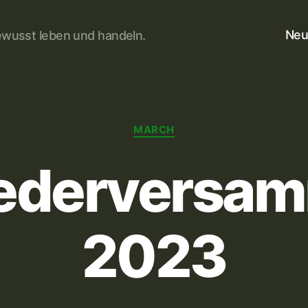
Neu
wusst leben und handeln.
Kategorien
MARCH
iederversa
2023