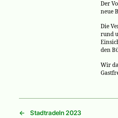
Der Vo
neue B
Die Ve
rund u
Einsic
den Bü
Wir da
Gastfr
←
Stadtradeln 2023