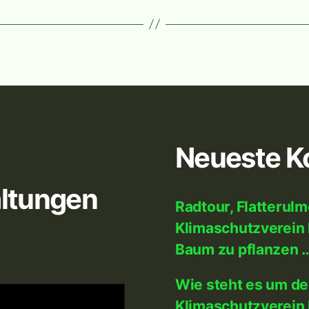
Neueste 
ltungen
Radtour, Flatterul
Klimaschutzverein 
Baum zu pflanzen 
Wie steht es um d
Klimaschutzverein 