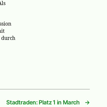
Als
ssion
it
 durch
Stadtraden: Platz 1 in March
→