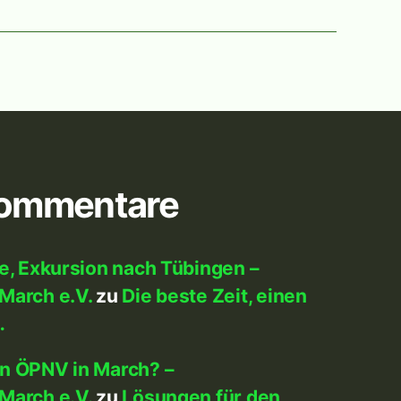
Kommentare
me, Exkursion nach Tübingen –
March e.V.
zu
Die beste Zeit, einen
…
en ÖPNV in March? –
March e.V.
zu
Lösungen für den