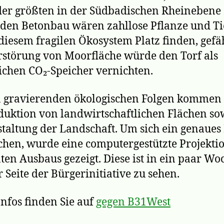
der größten in der Südbadischen Rheinebene 
den Betonbau wären zahllose Pflanze und Ti
 diesem fragilen Ökosystem Platz finden, gefä
rstörung von Moorfläche würde den Torf als
ichen CO₂-Speicher vernichten.
n gravierenden ökologischen Folgen kommen
duktion von landwirtschaftlichen Flächen so
taltung der Landschaft. Um sich ein genaues 
hen, wurde eine computergestützte Projekti
ten Ausbaus gezeigt. Diese ist in ein paar W
r Seite der Bürgerinitiative zu sehen.
nfos finden Sie auf
gegen B31West