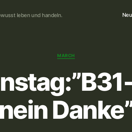
Neu
wusst leben und handeln.
Kategorien
MARCH
onstag:”B31
nein Danke