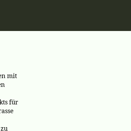
m
en mit
en
ts für
rasse
 zu