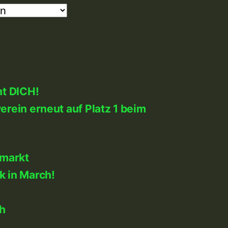
ht DICH!
rein erneut auf Platz 1 beim
markt
k in March!
h