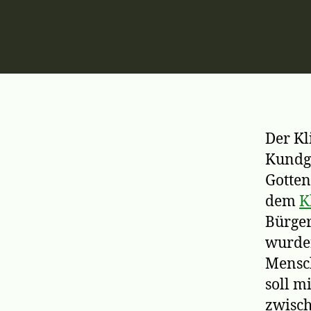
Der Kl
Kundg
Gotte
dem
K
Bürger
wurden
Mensch
soll m
zwisch