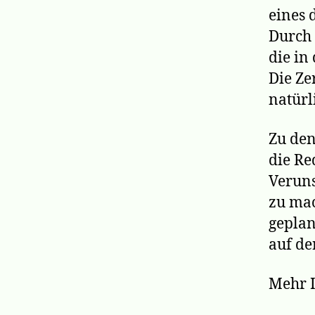
eines 
Durch 
die in
Die Ze
natürl
Zu de
die Re
Veruns
zu mac
geplan
auf de
Mehr I