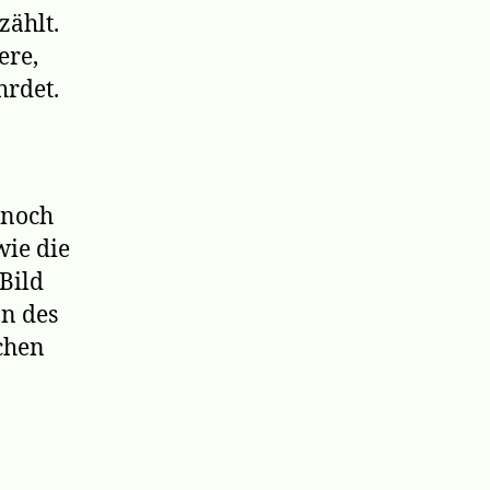
zählt.
ere,
hrdet.
 noch
wie die
Bild
on des
ochen