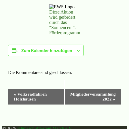
Diese Aktion
wird gefördert
durch das
“Sonnencent”-
Förderprogramm
Zum Kalender hinzufügen
Die Kommentare sind geschlossen.
Veranstaltung-
«
Volksradfahren
Mitgliederversammlung
Navigation
Holzhausen
2022
»
© 2026
Klimaschutzverein March e.V.