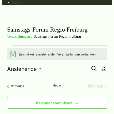
Verein
Samstags-Forum Regio Freiburg
Veranstaltungen
Samstags-Forum Regio Freiburg
Veranstaltungen
Es sind keine anstehenden Veranstaltungen vorhanden.
Hinweis
Anstehende
Veranstal
Veran
Suche
Liste
Ansic
Suche
Datum
Navig
wählen.
und
Heute
Nächste
Veranstaltungen
Vorherige
Ansichten
Veranstal
Navigati
Kalender abonnieren